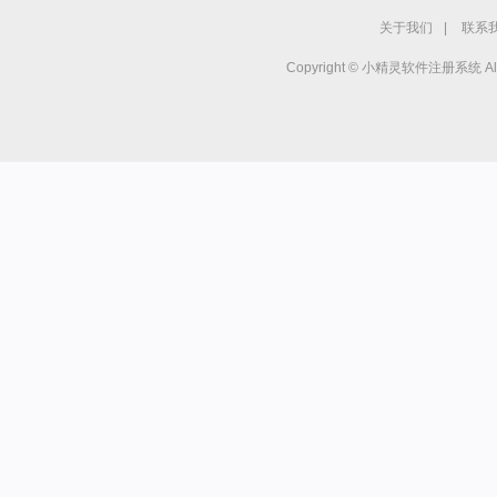
关于我们
|
联系
Copyright © 小精灵软件注册系统 All r